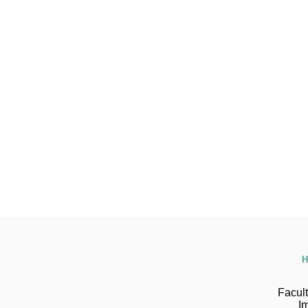
H
Facult
I