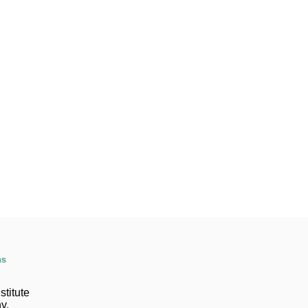
ns
stitute
y,