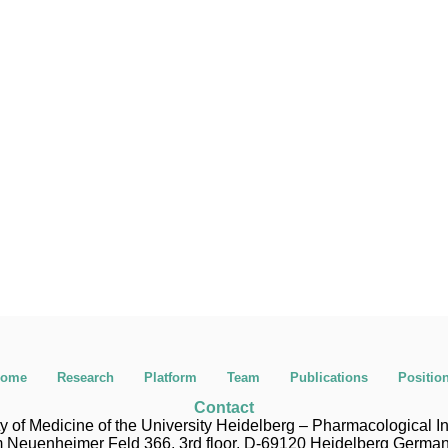
ome
Research
Platform
Team
Publications
Positio
Contact
y of Medicine of the University Heidelberg – Pharmacological In
m Neuenheimer Feld 366, 3rd floor, D-69120 Heidelberg German